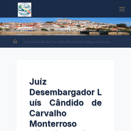
Tooltip content
Luís Cândido de Carvalho Monterroso Migueis Garcia
Juíz
Desembargador L
uís Cândido de
Carvalho
Monterroso