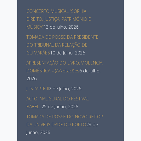
CONCERTO MUSICAL “SOPHIA –
DIREITO, JUSTIÇA, PATRIMÓNIO E
MÚSICA”
13 de Julho, 2026
TOMADA DE POSSE DA PRESIDENTE
DO TRIBUNAL DA RELAÇÃO DE
GUIMARÃES
10 de Julho, 2026
APRESENTAÇÂO DO LIVRO: VIOLENCIA
DOMÉSTICA – (A)Notações
6 de Julho,
2026
JUST’ARTE II
2 de Julho, 2026
ACTO INAUGURAL DO FESTIVAL
BABELL
25 de Junho, 2026
TOMADA DE POSSE DO NOVO REITOR
DA UNIVERSIDADE DO PORTO
23 de
Junho, 2026