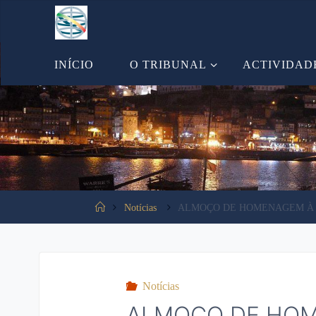
Tooltip content
INÍCIO
O TRIBUNAL
ACTIVIDAD
Notícias
ALMOÇO DE HOMENAGEM À S
Notícias
ALMOÇO DE HOM