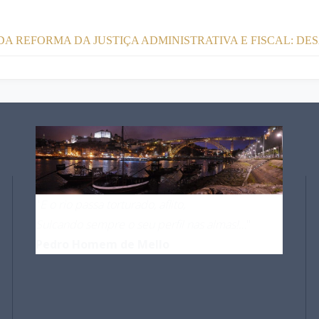
DA REFORMA DA JUSTIÇA ADMINISTRATIVA E FISCAL: DE
"
E o rio passa torturado, aflito,
Sulcando sempre o seu perfil nas almas!…
"
Pedro Homem de Mello