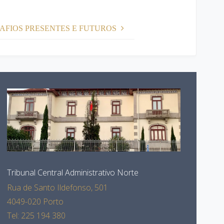
SAFIOS PRESENTES E FUTUROS
Tribunal Central Administrativo Norte
Rua de Santo Ildefonso, 501
4049-020 Porto
Tel: 225 194 380