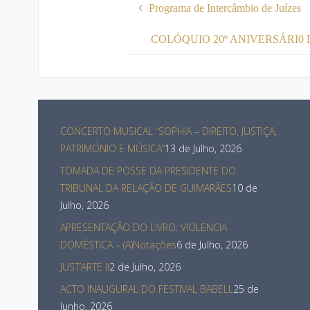
Programa de Intercâmbio de Juízes
COLÓQUIO 20º ANIVERSÁRI0 
CONCERTO MUSICAL “SOPHIA – DIREITO, JUSTIÇA,
PATRIMÓNIO E MÚSICA”
13 de Julho, 2026
TOMADA DE POSSE DA PRESIDENTE DO
TRIBUNAL DA RELAÇÃO DE GUIMARÃES
10 de
Julho, 2026
APRESENTAÇÂO DO LIVRO: VIOLENCIA
DOMÉSTICA – (A)Notações
6 de Julho, 2026
JUST’ARTE II
2 de Julho, 2026
ACTO INAUGURAL DO FESTIVAL BABELL
25 de
Junho, 2026