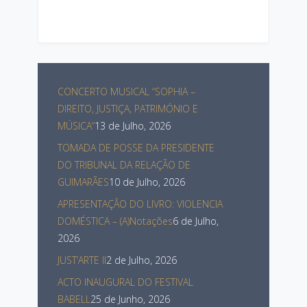
CONCERTO MUSICAL “SOPHIA –
DIREITO, JUSTIÇA, PATRIMÓNIO E
MÚSICA”
13 de Julho, 2026
TOMADA DE POSSE DA PRESIDENTE
DO TRIBUNAL DA RELAÇÃO DE
GUIMARÃES
10 de Julho, 2026
APRESENTAÇÂO DO LIVRO: VIOLENCIA
DOMÉSTICA – (A)Notações
6 de Julho,
2026
JUST’ARTE II
2 de Julho, 2026
ACTO INAUGURAL DO FESTIVAL
BABELL
25 de Junho, 2026