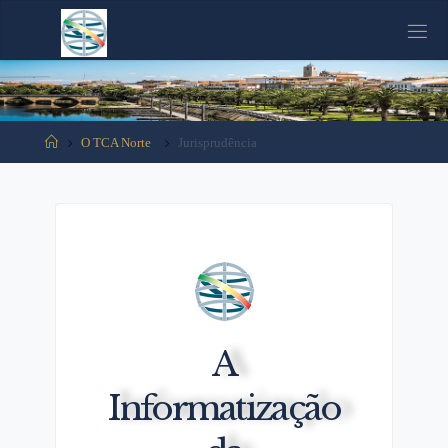
Tooltip content
O TCA Norte
Jurisprudência
A
Informatização