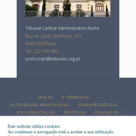
Tribunal Central Administrativo Norte
Rua de Santo Ildefonso, 501
4049-020 Porto
Tel: 225 194 380
porto.tcan@tribunais.org.pt
INÍCIO
|
O TRIBUNAL
|
ACTIVIDADE PROCESSUAL
|
JURISPRUDÊNCIA
|
DOCUMENTAÇÃO
|
NOTÍCIAS
|
CONTACTO
Este website utiliza cookies.
©2026 Tribunal Central Administrativo Norte
Ao continuar a navegação está a aceitar a sua utilização.