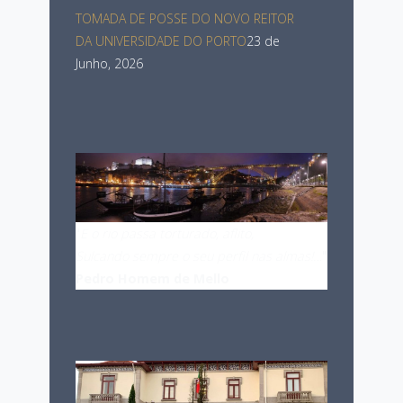
TOMADA DE POSSE DO NOVO REITOR
DA UNIVERSIDADE DO PORTO
23 de
Junho, 2026
"
E o rio passa torturado, aflito,
Sulcando sempre o seu perfil nas almas!…
"
Pedro Homem de Mello