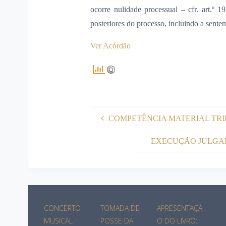
ocorre nulidade processual – cfr. art.º
posteriores do processo, incluindo a senten
Ver Acórdão
COMPETÊNCIA MATERIAL TRIB
EXECUÇÃO JULGADO
CONCERTO
TOMADA DE
APRESENTAÇÂ
MUSICAL
POSSE DA
O DO LIVRO: