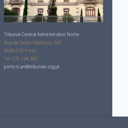
Tribunal Central Administrativo Norte
Rua de Santo Ildefonso, 501
4049-020 Porto
Tel: 225 194 380
porto.tcan@tribunais.org.pt