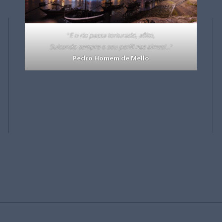
"
E o rio passa torturado, aflito,
Sulcando sempre o seu perfil nas almas!…
"
Pedro Homem de Mello