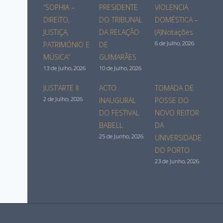
“SOPHIA –
PRESIDENTE
VIOLENCIA
DIREITO,
DO TRIBUNAL
DOMÉSTICA –
JUSTIÇA,
DA RELAÇÃO
(A)Notações
6 de Julho, 2026
PATRIMÓNIO E
DE
MÚSICA”
GUIMARÃES
13 de Julho, 2026
10 de Julho, 2026
JUST’ARTE II
ACTO
TOMADA DE
2 de Julho, 2026
INAUGURAL
POSSE DO
DO FESTIVAL
NOVO REITOR
BABELL
DA
25 de Junho, 2026
UNIVERSIDADE
DO PORTO
23 de Junho, 2026