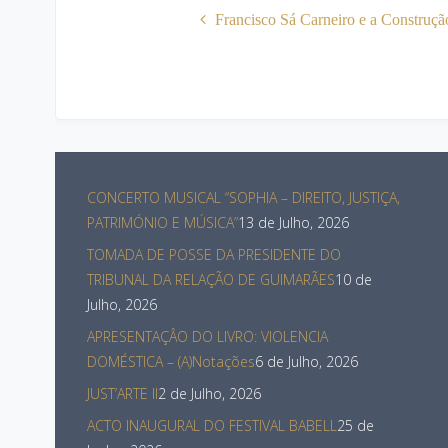
Francisco Sá Carneiro e a Construç
CONCERTO MUSICAL “SOPHIA – DIREITO, JUSTIÇA,
PATRIMÓNIO E MÚSICA”
13 de Julho, 2026
TOMADA DE POSSE DA PRESIDENTE DO
TRIBUNAL DA RELAÇÃO DE GUIMARÃES
10 de
Julho, 2026
APRESENTAÇÂO DO LIVRO: VIOLENCIA
DOMÉSTICA – (A)Notações
6 de Julho, 2026
JUST’ARTE II
2 de Julho, 2026
ACTO INAUGURAL DO FESTIVAL BABELL
25 de