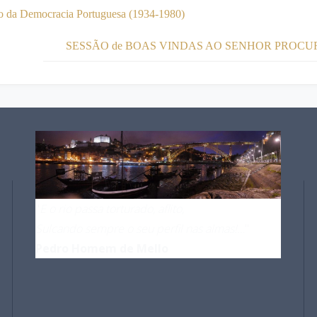
ão da Democracia Portuguesa (1934-1980)
SESSÃO de BOAS VINDAS AO SENHOR PROC
"
E o rio passa torturado, aflito,
Sulcando sempre o seu perfil nas almas!…
"
Pedro Homem de Mello