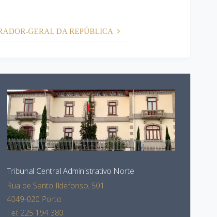
URADOR-GERAL DA REPÚBLICA
Tribunal Central Administrativo Norte
Rua de Santo Ildefonso, 501
4049-020 Porto
Tel: 225 194 380