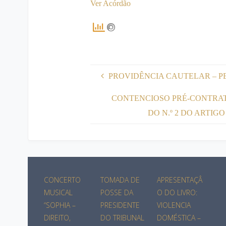
Ver Acórdão
PROVIDÊNCIA CAUTELAR – P
CONTENCIOSO PRÉ-CONTRATUA
DO N.º 2 DO ARTIGO
CONCERTO
TOMADA DE
APRESENTAÇÂ
MUSICAL
POSSE DA
O DO LIVRO:
“SOPHIA –
PRESIDENTE
VIOLENCIA
DIREITO,
DO TRIBUNAL
DOMÉSTICA –