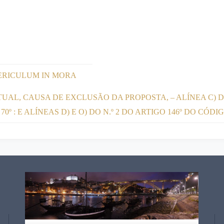
ERICULUM IN MORA
L, CAUSA DE EXCLUSÃO DA PROPOSTA, – ALÍNEA C) DO N
 70º : E ALÍNEAS D) E O) DO N.º 2 DO ARTIGO 146º DO C