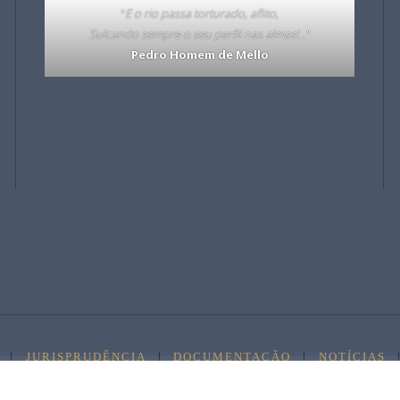
"
E o rio passa torturado, aflito,
Sulcando sempre o seu perfil nas almas!…
"
Pedro Homem de Mello
|
JURISPRUDÊNCIA
|
DOCUMENTAÇÃO
|
NOTÍCIAS