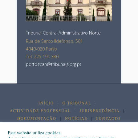
Tribunal Central Administrativo Norte
Rua de Santo Ildefonso, 501
4049-020 Porto
Tel: 225 194 380
porto.tcan@tribunais.org.pt
INÍCIO
|
O TRIBUNAL
|
ACTIVIDADE PROCESSUAL
|
JURISPRUDÊNCIA
|
DOCUMENTAÇÃO
|
NOTÍCIAS
|
CONTACTO
©2026 Tribunal Central Administrativo Norte
Este website utiliza cookies.