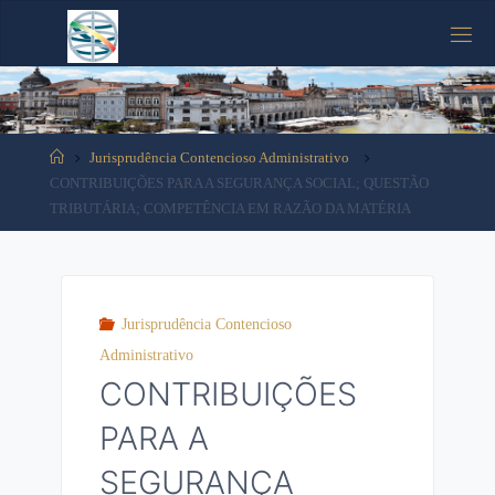
Tooltip content
Jurisprudência Contencioso Administrativo
CONTRIBUIÇÕES PARA A SEGURANÇA SOCIAL; QUESTÃO
TRIBUTÁRIA; COMPETÊNCIA EM RAZÃO DA MATÉRIA
Jurisprudência Contencioso
Administrativo
CONTRIBUIÇÕES
PARA A
SEGURANÇA