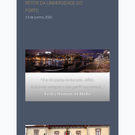
REITOR DA UNIVERSIDADE DO
PORTO
23 de Junho, 2026
"
E o rio passa torturado, aflito,
Sulcando sempre o seu perfil nas almas!…
"
Pedro Homem de Mello