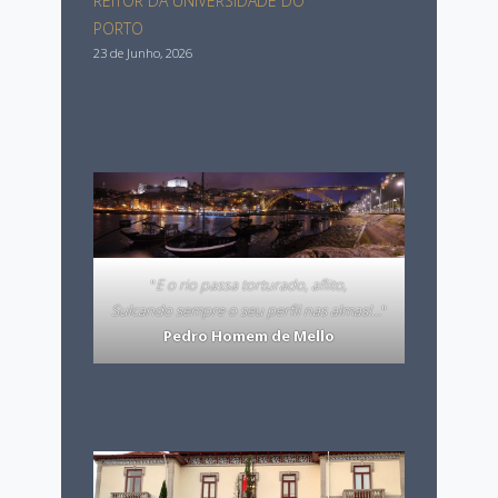
REITOR DA UNIVERSIDADE DO
PORTO
23 de Junho, 2026
"
E o rio passa torturado, aflito,
Sulcando sempre o seu perfil nas almas!…
"
Pedro Homem de Mello