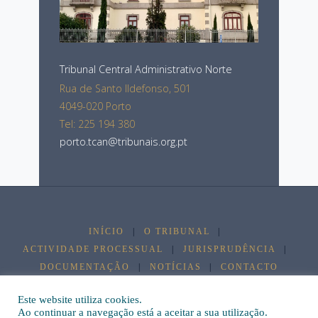
Tribunal Central Administrativo Norte
Rua de Santo Ildefonso, 501
4049-020 Porto
Tel: 225 194 380
porto.tcan@tribunais.org.pt
INÍCIO
|
O TRIBUNAL
|
ACTIVIDADE PROCESSUAL
|
JURISPRUDÊNCIA
|
DOCUMENTAÇÃO
|
NOTÍCIAS
|
CONTACTO
©2026 Tribunal Central Administrativo Norte
Este website utiliza cookies.
Ao continuar a navegação está a aceitar a sua utilização.