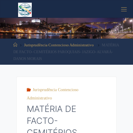
Tooltip content
Jurisprudência Contencioso Administrativo
MATÉRIA
DE FACTO- CEMITÉRIOS PAROQUIAIS- JAZIGO- ALVARÁ-
DANOS MORAIS
Jurisprudência Contencioso
Administrativo
MATÉRIA DE
FACTO-
CEMITÉRIOS