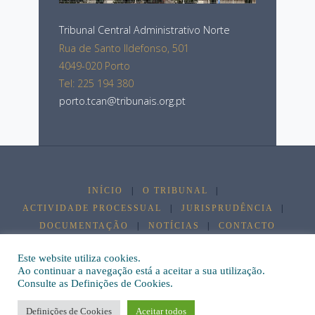
Tribunal Central Administrativo Norte
Rua de Santo Ildefonso, 501
4049-020 Porto
Tel: 225 194 380
porto.tcan@tribunais.org.pt
INÍCIO
|
O TRIBUNAL
|
ACTIVIDADE PROCESSUAL
|
JURISPRUDÊNCIA
|
DOCUMENTAÇÃO
|
NOTÍCIAS
|
CONTACTO
©2026 Tribunal Central Administrativo Norte
Este website utiliza cookies.
Ao continuar a navegação está a aceitar a sua utilização.
Consulte as Definições de Cookies.
Desenvolvimento e manutenção por
TCA Norte
.
Definições de Cookies
Aceitar todos