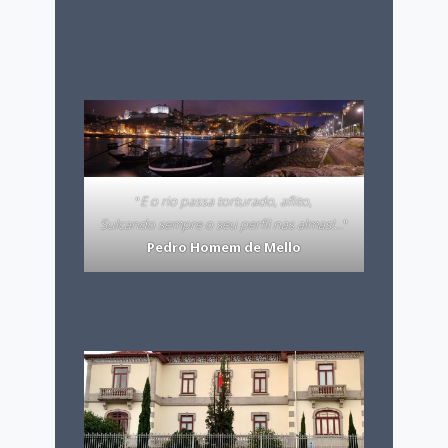
"
E o rio passa torturado, aflito,
Sulcando sempre o seu perfil nas almas!…
"
Pedro Homem de Mello