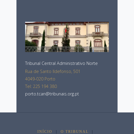
Tribunal Central Administrativo Norte
Rua de Santo Ildefonso, 501
4049-020 Porto
Tel: 225 194 380
porto.tcan@tribunais.org.pt
INÍCIO
|
O TRIBUNAL
|