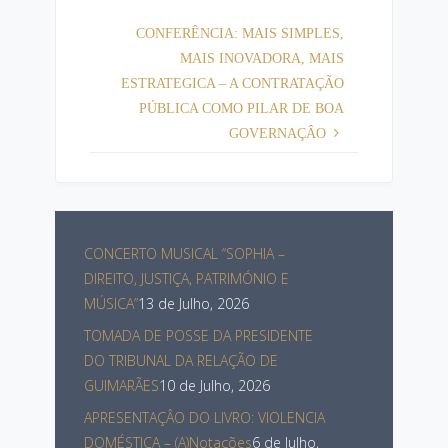
CONFERÊNCIA: MAIS SIMPLES,
MAIS INOVADORA, MAIS
ESTRATEGICA – A CONTRATAÇÃO
PÚBLICA COMO PILAR DE BOA
GOVERNAÇÂO
CONCERTO MUSICAL “SOPHIA –
DIREITO, JUSTIÇA, PATRIMÓNIO E
MÚSICA”
13 de Julho, 2026
TOMADA DE POSSE DA PRESIDENTE
DO TRIBUNAL DA RELAÇÃO DE
GUIMARÃES
10 de Julho, 2026
APRESENTAÇÂO DO LIVRO: VIOLENCIA
DOMÉSTICA – (A)Notações
6 de Julho,