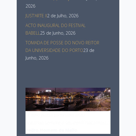
2026
JUST’ARTE II
2 de Julho, 2026
ACTO INAUGURAL DO FESTIVAL
BABELL
25 de Junho, 2026
TOMADA DE POSSE DO NOVO REITOR
DA UNIVERSIDADE DO PORTO
23 de
Junho, 2026
"
E o rio passa torturado, aflito,
Sulcando sempre o seu perfil nas almas!…
"
Pedro Homem de Mello