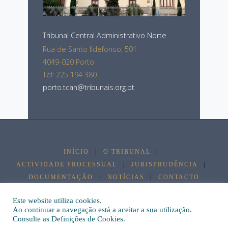
Tribunal Central Administrativo Norte
Rua de Santo Ildefonso, 501
4049-020 Porto
Tel: 225 194 380
porto.tcan@tribunais.org.pt
INÍCIO
|
O TRIBUNAL
|
ACTIVIDADE PROCESSUAL
|
JURISPRUDÊNCIA
|
DOCUMENTAÇÃO
|
NOTÍCIAS
|
CONTACTO
©2026 Tribunal Central Administrativo Norte
Este website utiliza cookies.
Ao continuar a navegação está a aceitar a sua utilização.
Consulte as Definições de Cookies.