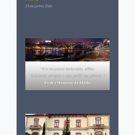
23 de Junho, 2026
"
E o rio passa torturado, aflito,
Sulcando sempre o seu perfil nas almas!…
"
Pedro Homem de Mello