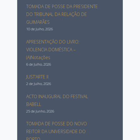
TOMADA DE POSSE DA PRESIDENTE
DO TRIBUNAL DA RELAÇÃO DE
GUIMARÃES
10 de Julho, 2026
APRESENTAÇÂO DO LIVRO:
VIOLENCIA DOMÉSTICA –
(A)Notações
6 de Julho, 2026
JUST’ARTE II
2 de Julho, 2026
ACTO INAUGURAL DO FESTIVAL
BABELL
25 de Junho, 2026
TOMADA DE POSSE DO NOVO
REITOR DA UNIVERSIDADE DO
PORTO